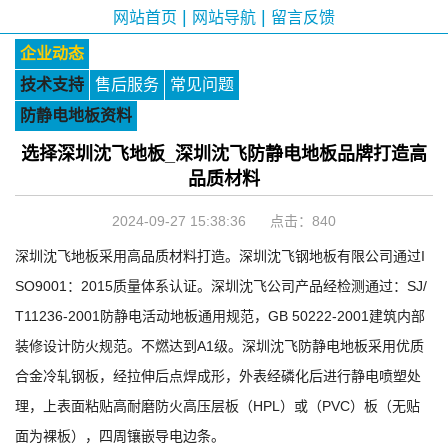
|
|
网站首页
网站导航
留言反馈
企业动态
技术支持
售后服务
常见问题
防静电地板资料
选择深圳沈飞地板_深圳沈飞防静电地板品牌打造高
品质材料
2024-09-27 15:38:36 点击：
840
深圳沈飞地板采用高品质材料打造。深圳沈飞钢地板有限公司通过I
SO9001：2015质量体系认证。深圳沈飞公司产品经检测通过：SJ/
T11236-2001防静电活动地板通用规范，GB 50222-2001建筑内部
装修设计防火规范。不燃达到A1级。深圳沈飞
防静电地板采用优质
合金冷轧钢板，经拉伸后点焊成形，
外表经
磷化后进行静电喷塑处
理，上表面粘贴高耐磨防火高压层板（HPL）或（PVC）板（无贴
面为裸板），四周镶嵌导电边条
。