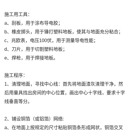
施工用工具：
a、刮板，用于涂布导电胶；
b、橡皮掷头，用于锤打塑料地板，使其与地面充分粘合；
c、兆欧表，电压100伏，用于测量导电性能；
d、刀片，用于切割塑料地板；
e、焊枪，用于焊接地板。
施工程序：
1、清理地面，寻找中心线：首先将地面渣灰清理干净，然
后用量具找出房间的中心位置，画出中心十字线，要求十字
线垂直等分。
2、铺设铜箔（或铝箔）网络:
a、在地面上按规定的尺寸粘贴铜箔条形成网状，铜箔交叉