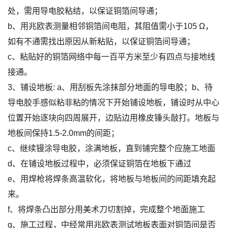
处，需用导电胶粘结，以保证铜箔间导通；
b、用兆欧表测量相邻铜箔间电阻，其阻值需小于105 Ω，
如有不通需找出原因从新粘贴，以保证铜箔间导通；
c、粘贴好的铜箔网络中每一百平方米至少有四点与接地线
接通。
3、铺设地板: a、用刮板先涂抹部分地面的导电胶；b、待
导电胶手感似粘非粘的情况下开始铺设地板，铺设时从中心
位置开始逐块向四周展开，边贴边用橡皮锤头敲打。地板与
地板间保持1.5-2.0mm的间距；
c、继续镘涂导电胶，涂满地板，直到铺完整个应施工地面
d、在铺设地板过程中，必须保证铜箔在地板下通过
e、用焊枪将焊条高温软化，将地板与地板间的间距填充起
来。
f、将焊条凸出部分用美术刀切割掉，完成整个地面施工
g、施工过程，中经常用兆欧表测试地板表面对铜箔间是否