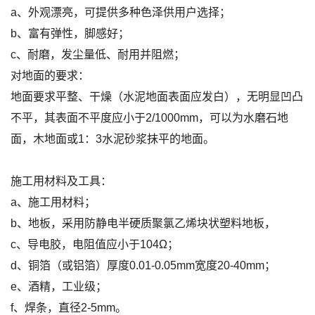
a、外观漂亮，可提供多种色泽供用户选择；
b、富有弹性，脚感好；
c、耐磨，发尘量低、耐用并阻燃；
对地面的要求：
地面要求平整、干燥（水泥地面表面应发白），无明显凹凸
不平，其表面不平度应小于2/1000mm，可以为水磨石地
面，木地面或1：3水泥砂浆抹平的地面。
施工用材料及工具：
a、施工用材料；
b、地板，采用防静电半硬质聚氯乙烯块状塑料地板，
c、导电胶，电阻值应小于104Ω；
d、铜箔（或铝箔）厚度0.01-0.05mm宽度20-40mm；
e、酒精，工业级；
f、焊条，直径2-5mm。